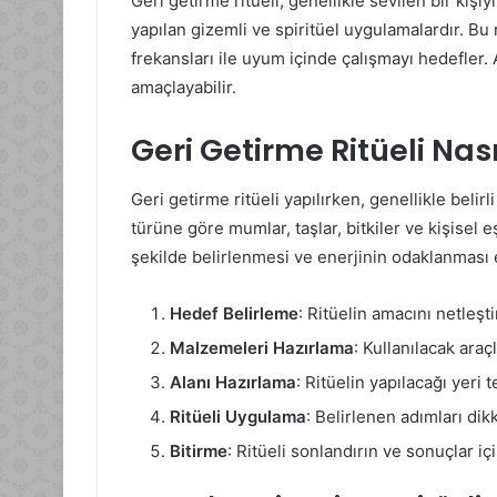
Geri getirme ritüeli, genellikle sevilen bir kiş
yapılan gizemli ve spiritüel uygulamalardır. Bu 
frekansları ile uyum içinde çalışmayı hedefler.
amaçlayabilir.
Geri Getirme Ritüeli Nası
Geri getirme ritüeli yapılırken, genellikle belirli
türüne göre mumlar, taşlar, bitkiler ve kişisel e
şekilde belirlenmesi ve enerjinin odaklanması e
Hedef Belirleme
: Ritüelin amacını netleşti
Malzemeleri Hazırlama
: Kullanılacak araçl
Alanı Hazırlama
: Ritüelin yapılacağı yeri 
Ritüeli Uygulama
: Belirlenen adımları dikk
Bitirme
: Ritüeli sonlandırın ve sonuçlar i