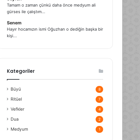
Tamam o zaman çünkü daha önce medyum ali
gürses ile çalıştım...
Senem
Hayır hocamızın ismi Oğuzhan o dediğin başka bir
kişi...
Kategoriler
Büyü
8
Ritüel
7
Vefkler
4
Dua
2
Medyum
1