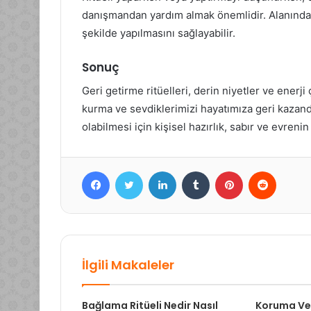
danışmandan yardım almak önemlidir. Alanında uz
şekilde yapılmasını sağlayabilir.
Sonuç
Geri getirme ritüelleri, derin niyetler ve enerji
kurma ve sevdiklerimizi hayatımıza geri kazandır
olabilmesi için kişisel hazırlık, sabır ve evreni
Facebook
Twitter
LinkedIn
Tumblr
Pinterest
Reddit
İlgili Makaleler
Bağlama Ritüeli Nedir Nasıl
Koruma Ve