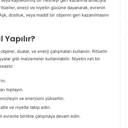
iyi veya kaybedilmiş bir nesneyi geri kazanma amacıyla
ritüeller, enerji ve niyetin gücüne dayanarak, evrenin
 Aşk, dostluk, veya maddi bir objenin geri kazanılmasını
l Yapılır?
 objeler, dualar, ve enerji çalışmaları kullanılır. Ritüelin
şyalar gibi malzemeler kullanılabilir. Niyetin net bir
sastır.
rin.
arı toplayın.
temizleyin ve enerjisini yükseltin.
atle ve niyetle takip edin.
çin evrenle birlikte çalışmaya devam edin.