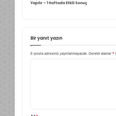
Yapılır – 1 Haftada Etkili Sonuç
Bir yanıt yazın
E-posta adresiniz yayınlanmayacak.
Gerekli alanlar
*
i
Y
o
r
u
m
*
Ad
*