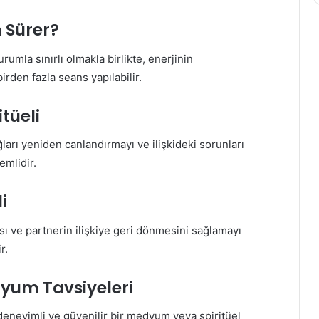
n Sürer?
rumla sınırlı olmakla birlikte, enerjinin
birden fazla seans yapılabilir.
tüeli
ğları yeniden canlandırmayı ve ilişkideki sorunları
emlidir.
i
ası ve partnerin ilişkiye geri dönmesini sağlamayı
r.
dyum Tavsiyeleri
deneyimli ve güvenilir bir medyum veya spiritüel