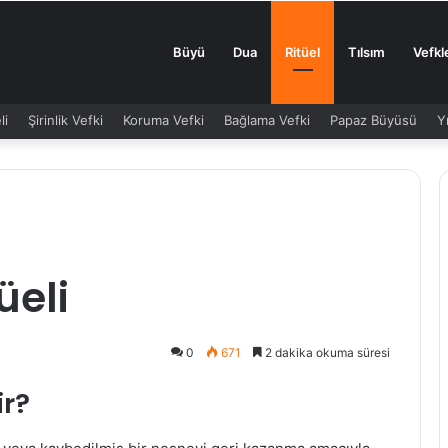
Büyü
Dua
Ritüel
Tılsım
Vefkl
li
Şirinlik Vefki
Koruma Vefki
Bağlama Vefki
Papaz Büyüsü
Y
üeli
0
671
2 dakika okuma süresi
ir?