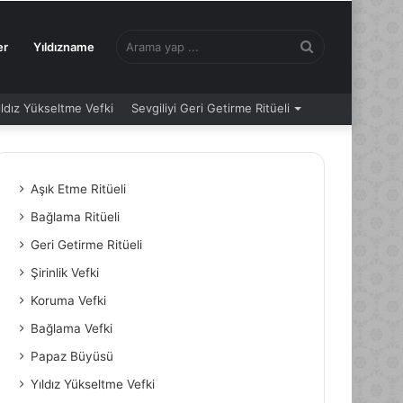
Arama
er
Yıldızname
ıldız Yükseltme Vefki
Sevgiliyi Geri Getirme Ritüeli
yap
Aşık Etme Ritüeli
Bağlama Ritüeli
...
Geri Getirme Ritüeli
Şirinlik Vefki
Koruma Vefki
Bağlama Vefki
Papaz Büyüsü
Yıldız Yükseltme Vefki